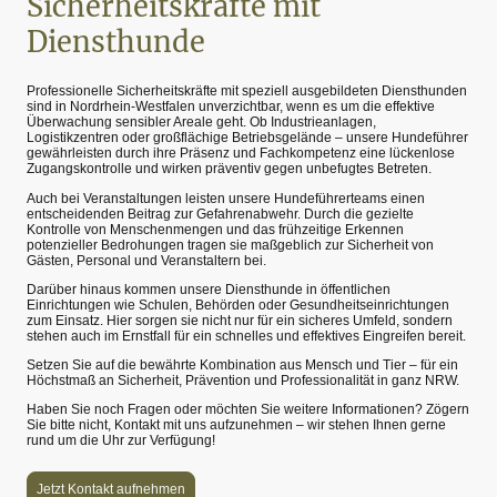
Sicherheitskräfte mit
Diensthunde
Professionelle Sicherheitskräfte mit speziell ausgebildeten Diensthunden
sind in Nordrhein-Westfalen unverzichtbar, wenn es um die effektive
Überwachung sensibler Areale geht. Ob Industrieanlagen,
Logistikzentren oder großflächige Betriebsgelände – unsere Hundeführer
gewährleisten durch ihre Präsenz und Fachkompetenz eine lückenlose
Zugangskontrolle und wirken präventiv gegen unbefugtes Betreten.
Auch bei Veranstaltungen leisten unsere Hundeführerteams einen
entscheidenden Beitrag zur Gefahrenabwehr. Durch die gezielte
Kontrolle von Menschenmengen und das frühzeitige Erkennen
potenzieller Bedrohungen tragen sie maßgeblich zur Sicherheit von
Gästen, Personal und Veranstaltern bei.
Darüber hinaus kommen unsere Diensthunde in öffentlichen
Einrichtungen wie Schulen, Behörden oder Gesundheitseinrichtungen
zum Einsatz. Hier sorgen sie nicht nur für ein sicheres Umfeld, sondern
stehen auch im Ernstfall für ein schnelles und effektives Eingreifen bereit.
Setzen Sie auf die bewährte Kombination aus Mensch und Tier – für ein
Höchstmaß an Sicherheit, Prävention und Professionalität in ganz NRW.
Haben Sie noch Fragen oder möchten Sie weitere Informationen? Zögern
Sie bitte nicht, Kontakt mit uns aufzunehmen – wir stehen Ihnen gerne
rund um die Uhr zur Verfügung!
Jetzt Kontakt aufnehmen