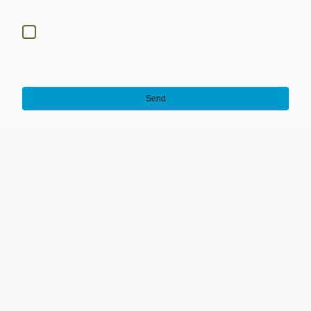
Ich bin damit einverstanden, dass diese Daten zum Zwecke der
Kontaktaufnahme gespeichert und verarbeitet werden. Mir ist
bekannt, dass ich meine Einwilligung jederzeit widerrufen kann.*
*Bitte füllen Sie alle erforderlichen Felder aus.
Send